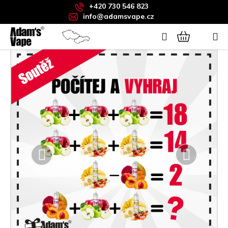
Přejít
+420 730 546 823
na
info@adamsvape.cz
obsah
Hledat
NÁKUPNÍ
KOŠÍK
Předchozí
Následuj