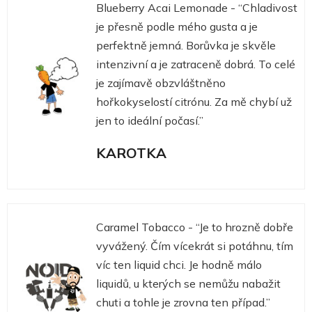
Blueberry Acai Lemonade - “Chladivost
je přesně podle mého gusta a je
perfektně jemná. Borůvka je skvěle
intenzivní a je zatraceně dobrá. To celé
je zajímavě obzvláštněno
hořkokyselostí citrónu. Za mě chybí už
jen to ideální počasí.”
KAROTKA
Caramel Tobacco - “Je to hrozně dobře
vyvážený. Čím vícekrát si potáhnu, tím
víc ten liquid chci. Je hodně málo
liquidů, u kterých se nemůžu nabažit
chuti a tohle je zrovna ten případ.”