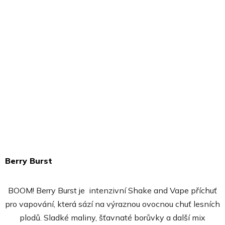
Berry Burst
Průměrné
hodnocení
BOOM! Berry Burst je intenzivní Shake and Vape příchuť
produktu
pro vapování, která sází na výraznou ovocnou chuť lesních
je
plodů. Sladké maliny, šťavnaté borůvky a další mix