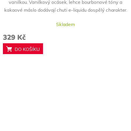
je
vanilkou. Vanilkový ocásek, lehce bourbonové tóny a
5,0
kakaové máslo dodávají chuti e-liquidu dospělý charakter.
z
5
Skladem
hvězdiček.
329 Kč
DO KOŠÍKU