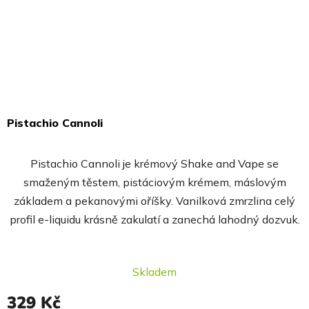
Pistachio Cannoli
Průměrné
hodnocení
Pistachio Cannoli je krémový Shake and Vape se
produktu
smaženým těstem, pistáciovým krémem, máslovým
je
základem a pekanovými oříšky. Vanilková zmrzlina celý
4,7
profil e-liquidu krásně zakulatí a zanechá lahodný dozvuk.
z
5
hvězdiček.
Skladem
329 Kč