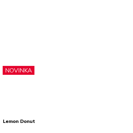
NOVINKA
Lemon Donut
Průměrné