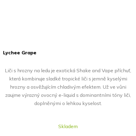
Lychee Grape
Průměrné
hodnocení
Liči s hrozny na ledu je exotická Shake and Vape příchuť,
produktu
která kombinuje sladké tropické liči s jemně kyselými
je
hrozny a osvěžujícím chladivým efektem. Už ve vůni
5,0
zaujme výrazný ovocný e-liquid s dominantními tóny liči,
z
doplněnými o lehkou kyselost.
5
hvězdiček.
Skladem