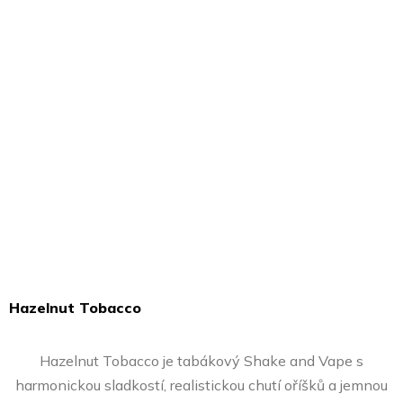
Hazelnut Tobacco
Průměrné
hodnocení
Hazelnut Tobacco je tabákový Shake and Vape s
produktu
harmonickou sladkostí, realistickou chutí oříšků a jemnou