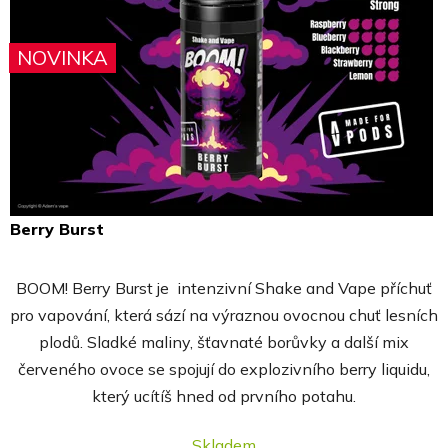
NOVINKA
NOVINKA
Berry Burst
Průměrné
hodnocení
BOOM! Berry Burst je intenzivní Shake and Vape příchuť
produktu
pro vapování, která sází na výraznou ovocnou chuť lesních
je
plodů. Sladké maliny, šťavnaté borůvky a další mix
5,0
červeného ovoce se spojují do explozivního berry liquidu,
z
který ucítíš hned od prvního potahu.
5
hvězdiček.
Skladem