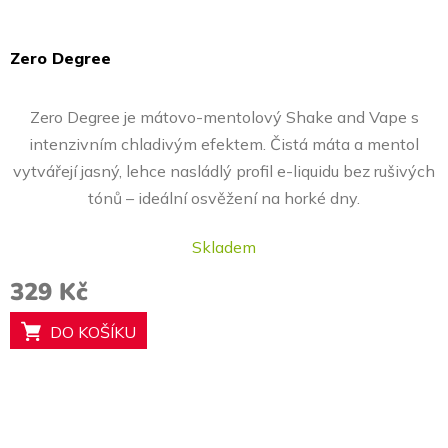
Zero Degree
Průměrné
hodnocení
Zero Degree je mátovo-mentolový Shake and Vape s
produktu
intenzivním chladivým efektem. Čistá máta a mentol
je
vytvářejí jasný, lehce nasládlý profil e-liquidu bez rušivých
5,0
tónů – ideální osvěžení na horké dny.
z
5
Skladem
hvězdiček.
329 Kč
DO KOŠÍKU