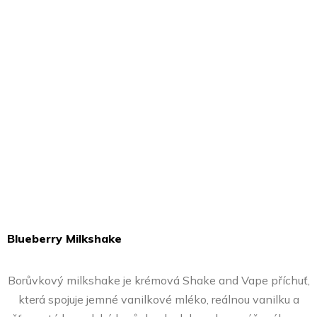
Blueberry Milkshake
Průměrné
hodnocení
Borůvkový milkshake je krémová Shake and Vape příchuť,
produktu
která spojuje jemné vanilkové mléko, reálnou vanilku a
je