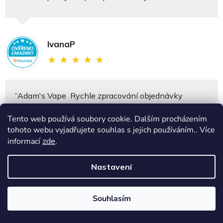
IvanaP
★
★
★
★
★
“Adam's Vape Rychle zpracování objednávky
zásilku jsem většinou dostal už do druhýho dne a ty
Tento web používá soubory cookie. Dalším procházením
shaky prostě úžasný 100% doporučuji”
tohoto webu vyjadřujete souhlas s jejich používáním.. Více
informací
zde
.
Nastavení
Jaroslav
★
★
★
★
★
Souhlasím
“Adam's Vape je kvalitní český výrobce jehož