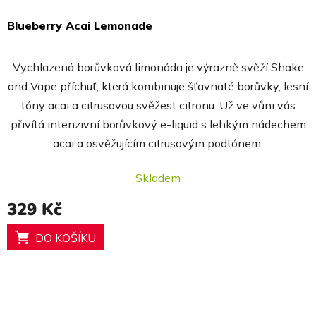
Blueberry Acai Lemonade
Průměrné
hodnocení
Vychlazená borůvková limonáda je výrazně svěží Shake
produktu
and Vape příchuť, která kombinuje šťavnaté borůvky, lesní
je
tóny acai a citrusovou svěžest citronu. Už ve vůni vás
5,0
přivítá intenzivní borůvkový e-liquid s lehkým nádechem
z
acai a osvěžujícím citrusovým podtónem.
5
hvězdiček.
Skladem
329 Kč
DO KOŠÍKU