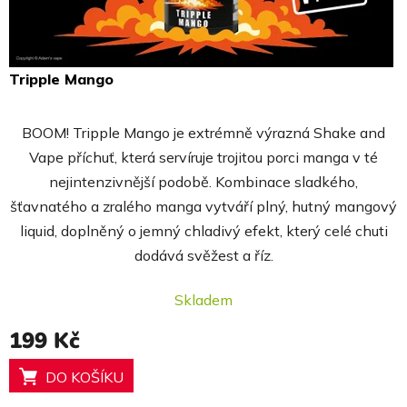
Tripple Mango
Průměrné
hodnocení
BOOM! Tripple Mango je extrémně výrazná Shake and
produktu
Vape příchuť, která servíruje trojitou porci manga v té
je
nejintenzivnější podobě. Kombinace sladkého,
5,0
šťavnatého a zralého manga vytváří plný, hutný mangový
z
liquid, doplněný o jemný chladivý efekt, který celé chuti
5
dodává svěžest a říz.
hvězdiček.
Skladem
199 Kč
DO KOŠÍKU