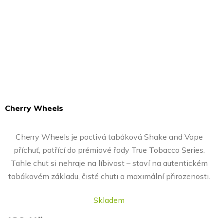
Cherry Wheels
Průměrné
hodnocení
Cherry Wheels je poctivá tabáková Shake and Vape
produktu
příchuť, patřící do prémiové řady True Tobacco Series.
je
Tahle chuť si nehraje na líbivost – staví na autentickém
4,8
tabákovém základu, čisté chuti a maximální přirozenosti.
z
5
Skladem
hvězdiček.