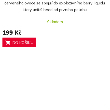
5,0
červeného ovoce se spojují do explozivního berry liquidu,
z
který ucítíš hned od prvního potahu.
5
hvězdiček.
Skladem
199 Kč
DO KOŠÍKU