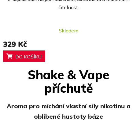
z
čitelnost.
5
hvězdiček.
Skladem
329 Kč
DO KOŠÍKU
Shake & Vape
příchutě
Aroma pro míchání vlastní síly nikotinu a
oblíbené hustoty báze