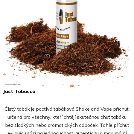
Just Tobacco
Průměrné
hodnocení
Čistý tabák je poctivá tabáková Shake and Vape příchuť,
produktu
určená pro všechny, kteří chtějí skutečnou chuť tabáku
je
bez sladkých nebo aromatických odboček. Tahle příchuť
5,0
e-liquidu sází na jednoduchost, autenticitu a maximální