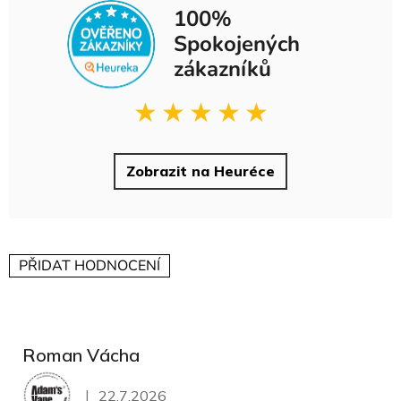
100%
Spokojených
zákazníků
★
★
★
★
★
Zobrazit na Heuréce
PŘIDAT HODNOCENÍ
V
ý
p
Roman Vácha
i
s
|
22.7.2026