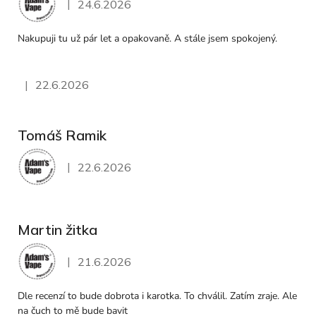
|
24.6.2026
Hodnocení obchodu je 5 z 5 hvězdiček.
Nakupuji tu už pár let a opakovaně. A stále jsem spokojený.
|
22.6.2026
Hodnocení obchodu je 5 z 5 hvězdiček.
Tomáš Ramik
|
22.6.2026
Hodnocení obchodu je 5 z 5 hvězdiček.
Martin žitka
|
21.6.2026
Hodnocení obchodu je 5 z 5 hvězdiček.
Dle recenzí to bude dobrota i karotka. To chválil. Zatím zraje. Ale
na čuch to mě bude bavit