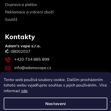
Doprava a platba
Reklamace a vrácení zboží
Soutěž
Kontakty
Adam's vape s.r.o.
IČ:
08002037
+420 734 885 899
info@adamsvape.cz
Stupkova 957/12, 779 00 Olomouc
Tento web používá soubory cookie. Dalším procházením
tohoto webu vyjadřujete souhlas s jejich používáním.. Více
informací
zde
.
Nastavení
Vytvořili Webotvůrci
Vytvořil Shoptet