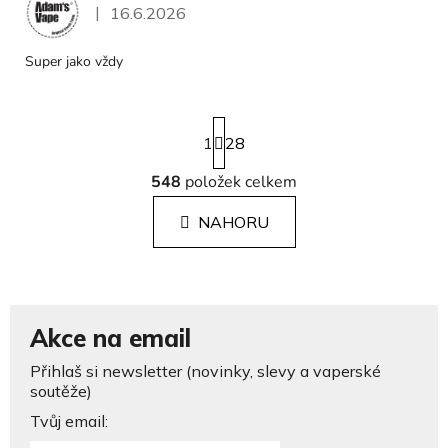
|
16.6.2026
Hodnocení obchodu je 5 z 5 hvězdiček.
Super jako vždy
S
1
t
28
r
548
položek celkem
á
O
n
v
k
NAHORU
l
o
á
v
á
d
n
a
í
c
Akce na email
í
p
Přihlaš si newsletter (novinky, slevy a vaperské
r
soutěže)
v
Tvůj email:
k