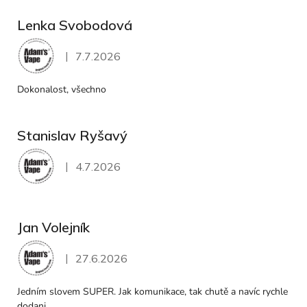
Lenka Svobodová
|
7.7.2026
Hodnocení obchodu je 5 z 5 hvězdiček.
Dokonalost, všechno
Stanislav Ryšavý
|
4.7.2026
Hodnocení obchodu je 5 z 5 hvězdiček.
Jan Volejník
|
27.6.2026
Hodnocení obchodu je 5 z 5 hvězdiček.
Jedním slovem SUPER. Jak komunikace, tak chutě a navíc rychle
dodani