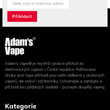
y
v
ý
p
i
s
Z
u
á
p
a
t
í
Adam's Vape® je největší výrobce příchutí do
elektronických cigaret v České republice. Rafinované
Shake and Vape příchutě jsou velmi oblíbené u zkušených
vaperů, ale osloví i začátečníky. Ochutnejte a zamilujte si
příchutě bez přidaných sladidel – poznejte dospělý vaping.
Kategorie