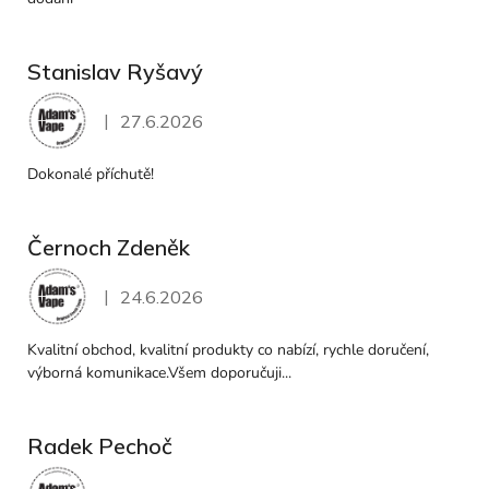
Stanislav Ryšavý
|
27.6.2026
Hodnocení obchodu je 5 z 5 hvězdiček.
Dokonalé příchutě!
Černoch Zdeněk
|
24.6.2026
Hodnocení obchodu je 5 z 5 hvězdiček.
Kvalitní obchod, kvalitní produkty co nabízí, rychle doručení,
výborná komunikace.Všem doporučuji...
Radek Pechoč