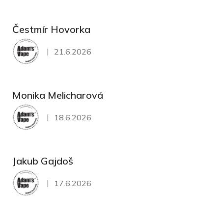
Čestmír Hovorka
|
21.6.2026
Hodnocení obchodu je 5 z 5 hvězdiček.
Monika Melicharová
|
18.6.2026
Hodnocení obchodu je 5 z 5 hvězdiček.
Jakub Gajdoš
|
17.6.2026
Hodnocení obchodu je 5 z 5 hvězdiček.