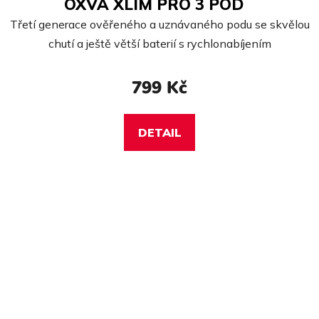
OXVA XLIM PRO 3 POD
Třetí generace ověřeného a uznávaného podu se skvělou
chutí a ještě větší baterií s rychlonabíjením
799 Kč
DETAIL