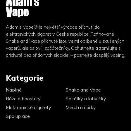
p
a
t
í
Adam's Vape® je největší výrobce příchutí do
elektronických cigaret v České republice. Rafinované
Shake and Vape příchutě jsou velmi oblíbené u zkušených
vaperů, ale osloví i začátečníky. Ochutnejte a zamilujte si
příchutě bez přidaných sladidel – poznejte dospělý vaping.
Kategorie
Náplně
Shake and Vape
Báze a boostery
Spirálky a lahvičky
Elektronické cigarety
Merch a dárky
Spolupráce