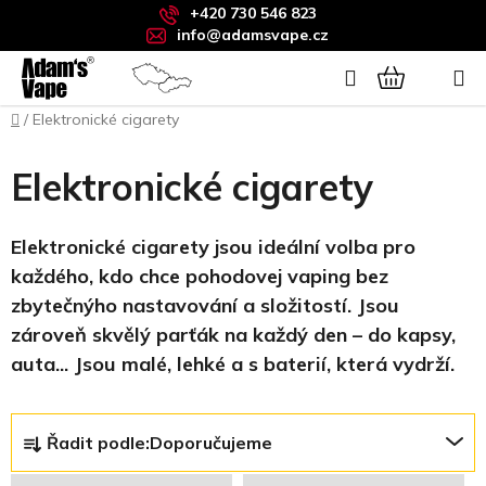
Přejít
+420 730 546 823
na
info@adamsvape.cz
obsah
Hledat
NÁKUPNÍ
Domů
/
Elektronické cigarety
KOŠÍK
Elektronické cigarety
Elektronické cigarety jsou ideální volba pro
každého, kdo chce pohodovej vaping bez
zbytečnýho nastavování a složitostí.
J
sou
zároveň skvělý parťák na každý den – do kapsy,
auta... Jsou malé, lehké a s baterií, která vydrží.
Ř
Řadit podle:
Doporučujeme
a
z