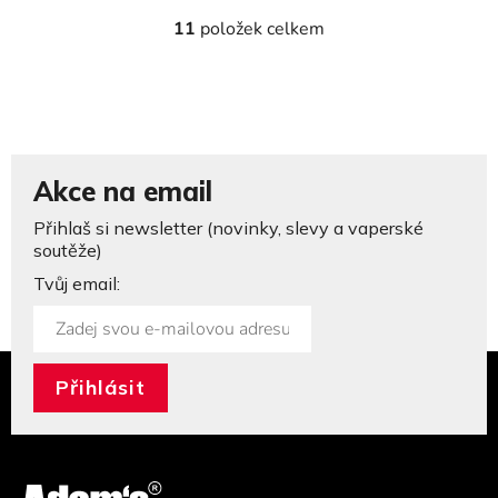
11
položek celkem
O
v
l
á
d
a
c
Akce na email
í
Přihlaš si newsletter (novinky, slevy a vaperské
p
soutěže)
r
v
Tvůj email:
k
y
v
ý
p
i
Z
s
á
u