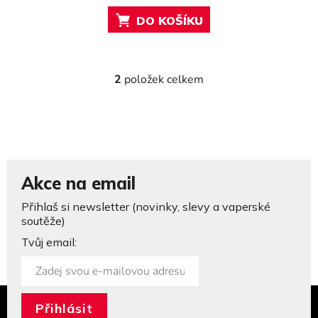
DO KOŠÍKU
2
položek celkem
O
v
l
á
d
a
c
Akce na email
í
Přihlaš si newsletter (novinky, slevy a vaperské
p
soutěže)
r
v
Tvůj email:
k
y
v
ý