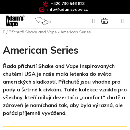
Přejít
+420 730 546 823
na
info@adamsvape.cz
obsah
Hledat
NÁKUPNÍ
Domů
/
Příchutě Shake and Vape
/
American Series
KOŠÍK
American Series
Řada příchutí Shake and Vape inspirovaných
chutěmi USA je naše malá letenka do světa
amerických sladkostí. Příchutě jsou vhodné pro
pody a šetrné k cívkám. Tahle kolekce vznikla pro
všechny, kteří milují dezertní a „comfort“ chutě a
zároveň je namíchaná tak, aby byla výrazná, ale
pořád příjemně vyvážená.
Ř