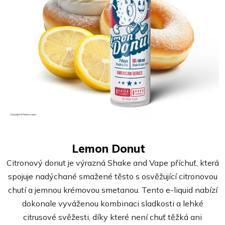
d
u
k
t
ů
Průměrné
Lemon Donut
hodnocení
Citronový donut je výrazná Shake and Vape příchuť, která
produktu
spojuje nadýchané smažené těsto s osvěžující citronovou
je
chutí a jemnou krémovou smetanou. Tento e-liquid nabízí
5,0
dokonale vyváženou kombinaci sladkosti a lehké
z
citrusové svěžesti, díky které není chuť těžká ani
5