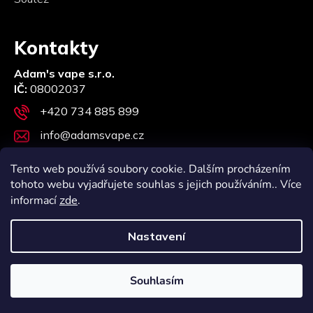
Kontakty
Adam's vape s.r.o.
IČ:
08002037
+420 734 885 899
info@adamsvape.cz
Stupkova 957/12, 779 00 Olomouc
Tento web používá soubory cookie. Dalším procházením
tohoto webu vyjadřujete souhlas s jejich používáním.. Více
informací
zde
.
Nastavení
Vytvořili Webotvůrci
Vytvořil Shoptet
Copyright 2026
Adam's vape s.r.o.
. Všechna práva
Souhlasím
vyhrazena.
Upravit nastavení cookies
Používáme
ověření věku Adulto