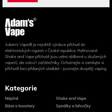
p
i
Z
s
á
u
p
a
t
í
Adam's Vape® je největší výrobce příchutí do
elektronických cigaret v České republice. Rafinované
Shake and Vape příchutě jsou velmi oblíbené u zkušených
vaperů, ale osloví i začátečníky. Ochutnejte a zamilujte si
příchutě bez přidaných sladidel – poznejte dospělý vaping.
Kategorie
Náplně
Shake and Vape
Báze a boostery
Spirálky a lahvičky