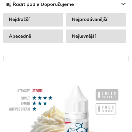
Řadit podle:
Doporučujeme
a
z
Nejdražší
Nejprodávanější
e
n
Abecedně
Nejlevnější
í
p
r
o
d
u
V
k
ý
t
p
ů
i
s
p
r
o