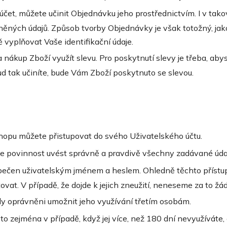
 účet, můžete učinit Objednávku jeho prostřednictvím. I v ta
něných údajů. Způsob tvorby Objednávky je však totožný, jako
 vyplňovat Vaše identifikační údaje.
ákup Zboží využít slevu. Pro poskytnutí slevy je třeba, abys
d tak učiníte, bude Vám Zboží poskytnuto se slevou.
shopu můžete přistupovat do svého Uživatelského účtu.
Vaše povinnost uvést správně a pravdivě všechny zadávané údaj
zpečen uživatelským jménem a heslem. Ohledně těchto přístu
ovat. V případě, že dojde k jejich zneužití, neneseme za to ž
edy oprávněni umožnit jeho využívání třetím osobám.
o zejména v případě, když jej více, než 180 dní nevyužíváte, 