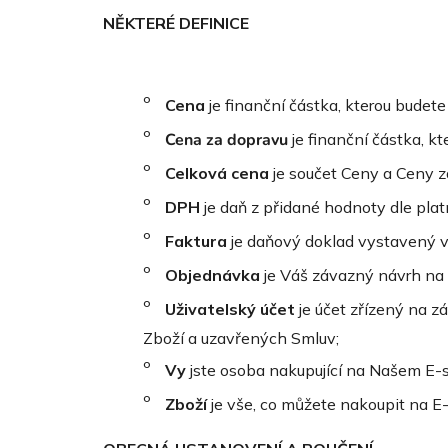
NĚKTERÉ DEFINICE
Cena
je finanční částka, kterou budete
Cena za dopravu
je finanční částka, kt
Celková cena
je součet Ceny a Ceny z
DPH
je daň z přidané hodnoty dle pla
Faktura
je daňový doklad vystavený v
Objednávka
je Váš závazný návrh na 
Uživatelský účet
je účet zřízený na z
Zboží a uzavřených Smluv;
Vy
jste osoba nakupující na Našem E-s
Zboží
je vše, co můžete nakoupit na E