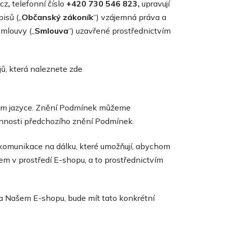
cz
,
telefonní číslo
+420 730 546 823,
upravují
isů („
Občanský zákoník
“) vzájemná práva a
smlouvy („
Smlouva
“) uzavřené prostřednictvím
ů, která naleznete zde
kém jazyce. Znění Podmínek můžeme
innosti předchozího znění Podmínek.
ky komunikace na dálku, které umožňují, abychom
em v prostředí E-shopu, a to prostřednictvím
na Našem E-shopu, bude mít tato konkrétní