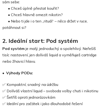
sám sebe:
•
Chceš úplně přestat kouřit?
•
Chceš hlavně omezit nikotin?
•
Nebo ti jde i o ten „rituál“ – něco držet v ruce,
potáhnout si?
2.
Ideální start: Pod systém
Pod systém
je malý, jednoduchý a spolehlivý. Neřešíš
tisíc nastavení, jen dolíváš liquid a vyměňuješ cartridge
nebo žhavicí hlavu.
•
Výhody PODu:
✅
Kompaktní, snadný na údržbu
✅
Dolíváš vlastní liquid – svoboda volby chuti i nikotinu
✅
Šetříš oproti jednorázovkám
✅
Ideální pro začátek i jako dlouhodobé řešení