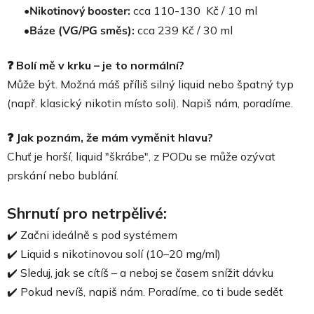
•Nikotinový booster:
cca 110-130 Kč / 10 ml
•
Báze (VG/PG směs):
cca 239 Kč / 30 ml
❓ Bolí mě v krku – je to normální?
Může být. Možná máš příliš silný liquid nebo špatný typ
(např. klasický nikotin místo soli). Napiš nám, poradíme.
❓ Jak poznám, že mám vyměnit hlavu?
Chuť je horší, liquid "škrábe", z PODu se může ozývat
prskání nebo bublání.
Shrnutí pro netrpělivé:
✔️ Začni ideálně s pod systémem
✔️ Liquid s nikotinovou solí (10–20 mg/ml)
✔️ Sleduj, jak se cítíš – a neboj se časem snížit dávku
✔️ Pokud nevíš, napiš nám. Poradíme, co ti bude sedět