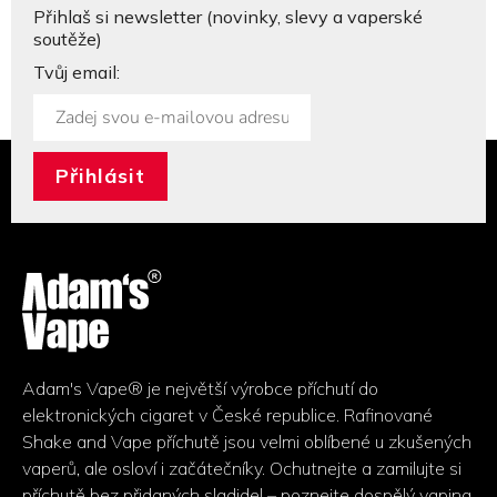
Přihlaš si newsletter (novinky, slevy a vaperské
soutěže)
Tvůj email:
Z
á
p
a
t
Adam's Vape® je největší výrobce příchutí do
elektronických cigaret v České republice. Rafinované
í
Shake and Vape příchutě jsou velmi oblíbené u zkušených
vaperů, ale osloví i začátečníky. Ochutnejte a zamilujte si
příchutě bez přidaných sladidel – poznejte dospělý vaping.