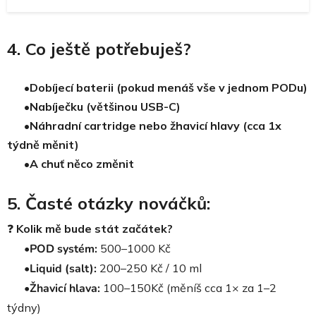
4. Co ještě potřebuješ?
•Dobíjecí baterii (pokud menáš vše v jednom PODu)
•
Nabíječku (většinou USB-C)
•
Náhradní cartridge nebo žhavicí hlavy (cca 1x
týdně měnit)
•
A chuť něco změnit
5. Časté otázky nováčků:
❓
Kolik mě bude stát začátek?
•POD systém:
500–1000 Kč
•Liquid (salt):
200–250 Kč / 10 ml
•Žhavicí hlava:
100–150Kč (měníš cca 1× za 1–2
týdny)