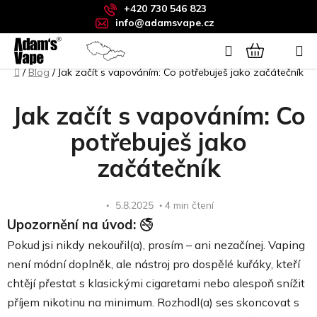
Přejít
+420 730 546 823
na
info@adamsvape.cz
obsah
Hledat
Domů
NÁKUPNÍ
/
Blog
/
Jak začít s vapováním: Co potřebuješ jako začátečník
KOŠÍK
Jak začít s vapováním: Co
potřebuješ jako
začátečník
5.8.2025
4 min čtení
Upozornění na úvod:
🚭
Pokud jsi nikdy nekouřil(a), prosím – ani nezačínej. Vaping
není módní doplněk, ale nástroj pro dospělé kuřáky, kteří
chtějí přestat s klasickými cigaretami nebo alespoň snížit
příjem nikotinu na minimum. Rozhodl(a) ses skoncovat s