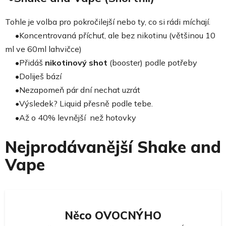
Tohle je volba pro pokročilejší nebo ty, co si rádi míchají.
•Koncentrovaná příchuť, ale bez nikotinu (většinou 10
ml ve 60ml lahvičce)
•
Přidáš
nikotinový shot
(booster) podle potřeby
•
Doliješ bází
•Nezapomeň pár dní nechat uzrát
•
Výsledek?
Liquid přesně podle tebe.
•
Až o 40% levnější než hotovky
Nejprodávanější Shake and
Vape
Něco OVOCNÝHO