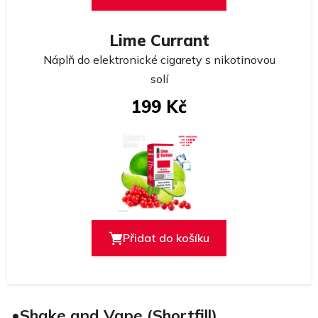
Lime Currant
Náplň do elektronické cigarety s nikotinovou
solí
199 Kč
Přidat do košíku
•Shake and Vape (Shortfill)