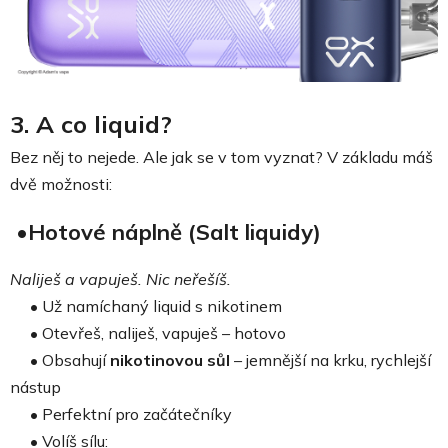
3. A co liquid?
Bez něj to nejede. Ale jak se v tom vyznat? V základu máš
dvě možnosti:
•Hotové náplně (Salt liquidy)
Naliješ a vapuješ. Nic neřešíš.
• Už namíchaný liquid s nikotinem
• Otevřeš, naliješ, vapuješ – hotovo
• Obsahují
nikotinovou sůl
– jemnější na krku, rychlejší
nástup
• Perfektní pro začátečníky
• Volíš sílu: