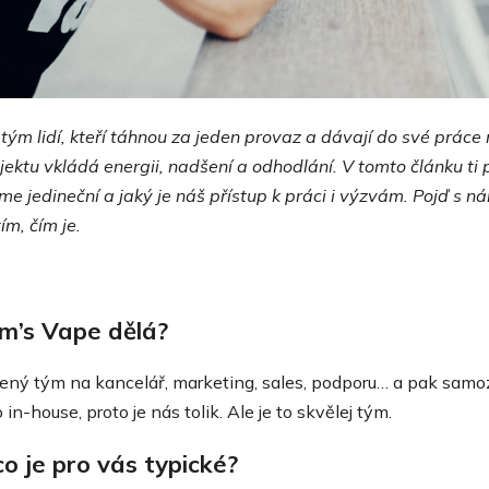
tým lidí, kteří táhnou za jeden provaz a dávají do své prác
jektu vkládá energii, nadšení a odhodlání. V tomto článku ti 
sme jedineční a jaký je náš přístup k práci i výzvám. Pojď s 
m, čím je.
am’s Vape dělá?
ný tým na kancelář, marketing, sales, podporu… a pak samozř
n-house, proto je nás tolik. Ale je to skvělej tým.
co je pro vás typické?