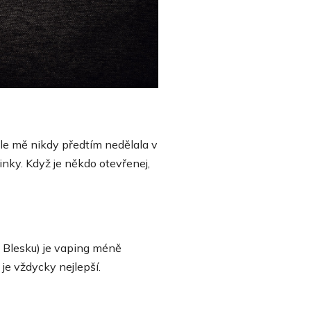
dle mě nikdy předtím nedělala v
nky. Když je někdo otevřenej,
 z Blesku) je vaping méně
 je vždycky nejlepší.