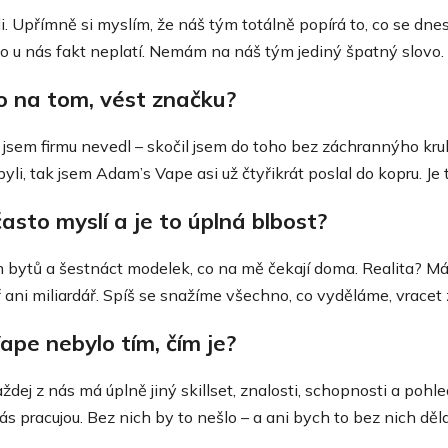
idi. Upřímně si myslím, že náš tým totálně popírá to, co se dne
To u nás fakt neplatí. Nemám na náš tým jediný špatný slovo. 
lo na tom, vést značku?
m jsem firmu nevedl – skočil jsem do toho bez záchrannýho kru
li, tak jsem Adam’s Vape asi už čtyřikrát poslal do kopru. Je 
i často myslí a je to úplná blbost?
 bytů a šestnáct modelek, co na mě čekají doma. Realita? M
ani miliardář. Spíš se snažíme všechno, co vyděláme, vracet z
pe nebylo tím, čím je?
ždej z nás má úplně jiný skillset, znalosti, schopnosti a pohle
ás pracujou. Bez nich by to nešlo – a ani bych to bez nich děl