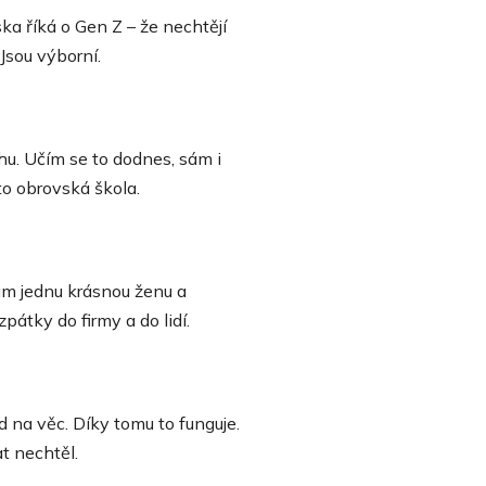
ska říká o Gen Z – že nechtějí
Jsou výborní.
hu. Učím se to dodnes, sám i
to obrovská škola.
ám jednu krásnou ženu a
pátky do firmy a do lidí.
d na věc. Díky tomu to funguje.
at nechtěl.