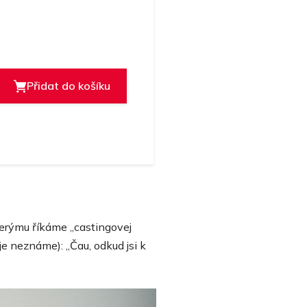
Přidat do košíku
kterýmu říkáme „castingovej
je neznáme): „Čau, odkud jsi k