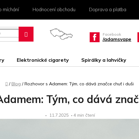
o míchání
Hodnocení obchodu
Doprava a platba
Facebook
/adamsvape
ry
Elektronické cigarety
Spirálky a lahvičky
Domů
/
Blog
/
Rozhovor s Adamem: Tým, co dává značce chuť i duši
Adamem: Tým, co dává značce
11.7.2025
4 min čtení