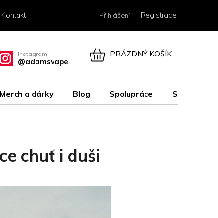
Kontakt
Registrace
Přihlášení
PRÁZDNÝ KOŠÍK
Instagram
@adamsvape
NÁKUPNÍ
KOŠÍK
Merch a dárky
Blog
Spolupráce
Soutěž
 chuť i duši