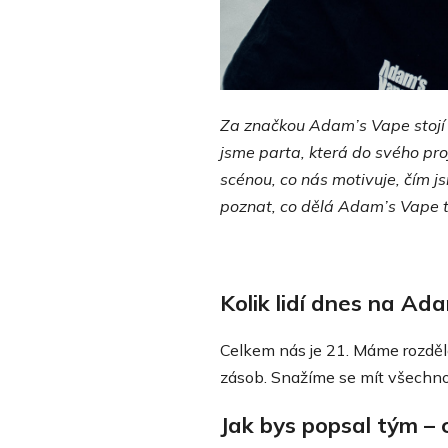
Za značkou Adam’s Vape stojí 
jsme parta, která do svého pro
scénou, co nás motivuje, čím j
poznat, co dělá Adam’s Vape tí
Kolik lidí dnes na Ad
Celkem nás je 21. Máme rozděle
zásob. Snažíme se mít všechno i
Jak bys popsal tým – 