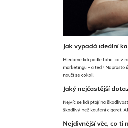
Jak vypadá ideální k
Hledáme lidi podle toho, co v n
marketingu – a teď? Naprosto ú
naučí se cokoli.
Jaký nejčastější dota
Nejvíc se lidi ptají na škodliv
škodlivý než kouření cigaret. A
Nejdivnější věc, co t