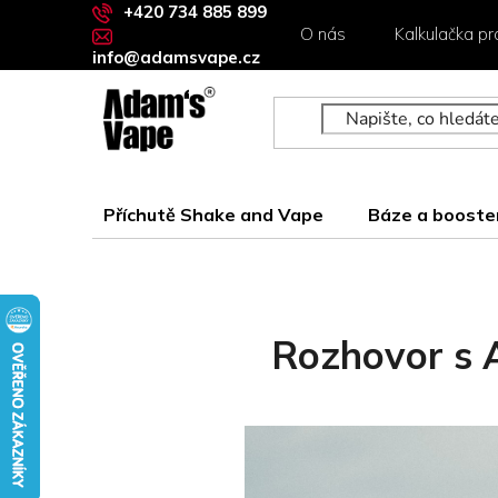
Přejít
+420 734 885 899
O nás
Kalkulačka pr
na
info@adamsvape.cz
obsah
Příchutě Shake and Vape
Báze a booste
Rozhovor s 