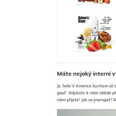
Máte nejaký interní v
Jo, hele V Americe bychom už as
gauč”. Kdykoliv k nám někdo při
nám přijela? Jak se jmenuješ? Kol