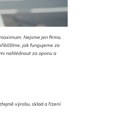
e maximum. Nejsme jen firma,
přiblížíme, jak fungujeme za
námi nahlédnout za oponu a
ejmě výrobu, sklad a řízení