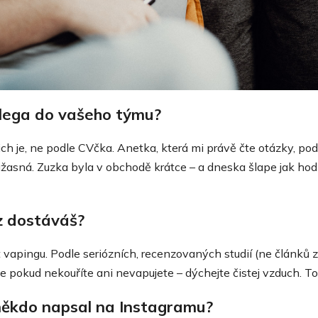
olega do vašeho týmu?
ich je, ne podle CVčka. Anetka, která mi právě čte otázky, po
žasná. Zuzka byla v obchodě krátce – a dneska šlape jak hodi
z dostáváš?
ost vapingu. Podle seriózních, recenzovaných studií (ne článků
le pokud nekouříte ani nevapujete – dýchejte čistej vzduch. To
i někdo napsal na Instagramu?