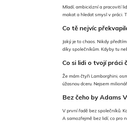
Mladí, ambiciózní a pracovití l
makat a hledat smysl v práci. 
Co tě nejvíc překvapi
Jaký je to chaos. Nikdy předtí
díky společníkům. Kdyby tu neby
Co si lidi o tvojí prác
Že mám čtyři Lamborghini, osm
úžasnou dceru. Nejsem milionář 
Bez čeho by Adams Va
V první řadě bez společníků. Ka
A samozřejmě bez lidí, co pro n