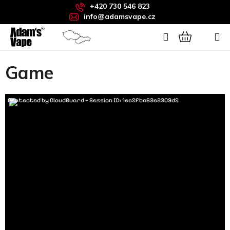
Přejít
+420 730 546 823
na
info@adamsvape.cz
obsah
Hledat
Domů
/
Game
NÁKUPNÍ
Game
KOŠÍK