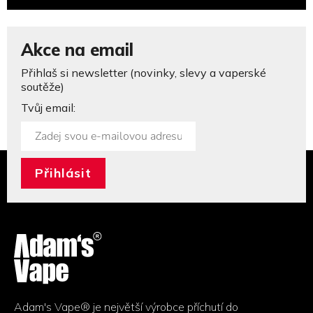
Akce na email
Přihlaš si newsletter (novinky, slevy a vaperské
soutěže)
Tvůj email:
Z
á
p
a
t
í
Adam's Vape® je největší výrobce příchutí do